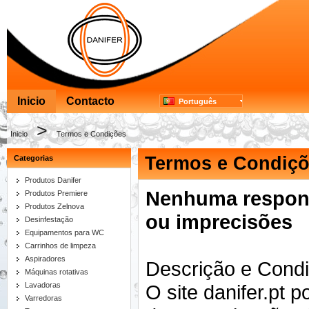
Inicio
Contacto
Português
>
Inicio
Termos e Condições
Termos e Condiç
Categorias
Produtos Danifer
Nenhuma respons
Produtos Premiere
Produtos Zelnova
ou imprecisões
Desinfestação
Equipamentos para WC
Carrinhos de limpeza
Aspiradores
Descrição e Condi
Máquinas rotativas
Lavadoras
O site danifer.pt 
Varredoras